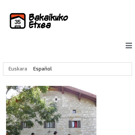
Euskara
Español