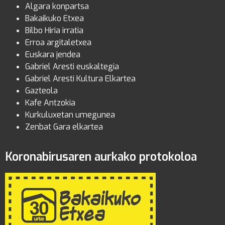
Algara konpartsa
Bakaikuko Etxea
Bilbo Hiria irratia
Erroa argitaletxea
Euskara jendea
Gabriel Aresti euskaltegia
Gabriel Aresti Kultura Elkartea
Gazteola
Kafe Antzokia
Kurkuluxetan umegunea
Zenbat Gara elkartea
Koronabirusaren aurkako protokoloa