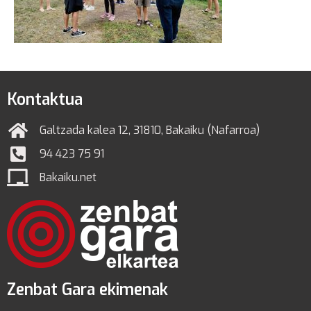
Kontaktua
Galtzada kalea 12, 31810, Bakaiku (Nafarroa)
94 423 75 91
Bakaiku.net
Zenbat Gara ekimenak