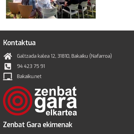
Kontaktua
Galtzada kalea 12, 31810, Bakaiku (Nafarroa)
94 423 75 91
Bakaiku.net
Zenbat Gara ekimenak