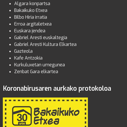
Algara konpartsa
Bakaikuko Etxea
Bilbo Hiria irratia
Erroa argitaletxea
Euskara jendea
Gabriel Aresti euskaltegia
Gabriel Aresti Kultura Elkartea
Gazteola
Kafe Antzokia
Kurkuluxetan umegunea
Zenbat Gara elkartea
Koronabirusaren aurkako protokoloa