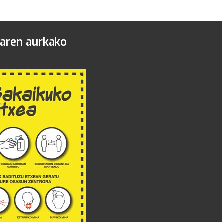
aren aurkako